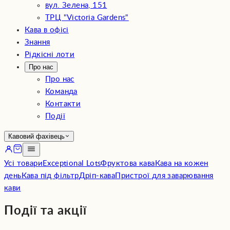
вул. Зелена, 151
ТРЦ "Victoria Gardens"
Кава в офісі
Знання
Рідкісні лоти
Про нас
Про нас
Команда
Контакти
Події
Кавовий фахівець
Усі товари
Exceptional Lots
Фруктова кава
Кава на кожен
день
Кава під фільтр
Дріп-кава
Пристрої для заварювання
кави
Події та акції