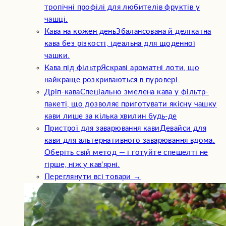
тропічні профілі для любителів фруктів у
чашці.
Кава на кожен день
Збалансована й делікатна
кава без різкості, ідеальна для щоденної
чашки.
Кава під фільтр
Яскраві ароматні лоти, що
найкраще розкриваються в пуровері.
Дріп-кава
Спеціально змелена кава у фільтр-
пакеті, що дозволяє приготувати якісну чашку
кави лише за кілька хвилин будь-де
Пристрої для заварювання кави
Девайси для
кави для альтернативного заварювання вдома.
Оберіть свій метод — і готуйте спешелті не
гірше, ніж у кав'ярні.
Переглянути всі товари →