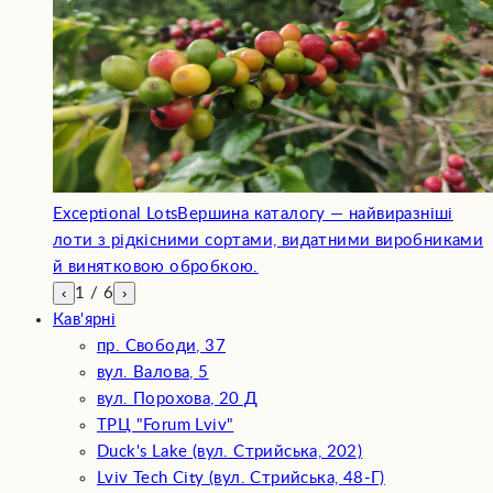
Exceptional Lots
Вершина каталогу — найвиразніші
лоти з рідкісними сортами, видатними виробниками
й винятковою обробкою.
‹
1
/
6
›
Кав'ярні
пр. Свободи, 37
вул. Валова, 5
вул. Порохова, 20 Д
ТРЦ "Forum Lviv"
Duck's Lake (вул. Стрийська, 202)
Lviv Tech City (вул. Стрийська, 48-Г)