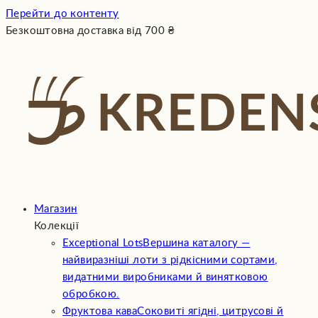
Перейти до контенту
Безкоштовна доставка від
700
₴
Магазин
Колекції
Exceptional Lots
Вершина каталогу —
найвиразніші лоти з рідкісними сортами,
видатними виробниками й винятковою
обробкою.
Фруктова кава
Соковиті ягідні, цитрусові й